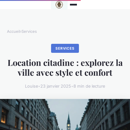
Accueil
›
Services
SERVICES
Location citadine : explorez la
ville avec style et confort
Louise
•
23 janvier 2025
•
8 min de lecture