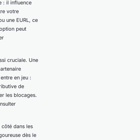
: il influence
tre votre
 ou une EURL, ce
option peut
er
ssi cruciale. Une
artenaire
 entre en jeu :
ributive de
ter les blocages.
nsulter
e côté dans les
igoureuse dès le