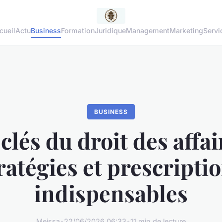
cueil
Actu
Business
Formation
Juridique
Management
Marketing
Servi
BUSINESS
clés du droit des affai
ratégies et prescripti
indispensables
Meissa
•
22/06/2026 06:33
•
11 min de lecture