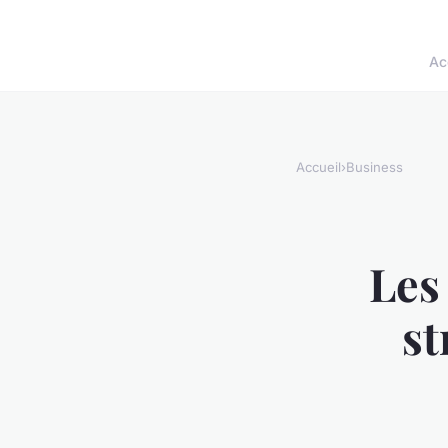
Ac
Accueil
›
Business
Les 
st