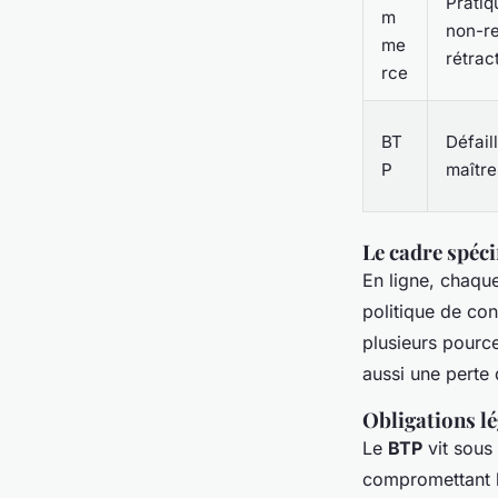
Prati
m
non-re
me
rétrac
rce
BT
Défail
P
maître
Le cadre spéci
En ligne, chaqu
politique de con
plusieurs pourcen
aussi une perte d
Obligations l
Le
BTP
vit sous
compromettant l