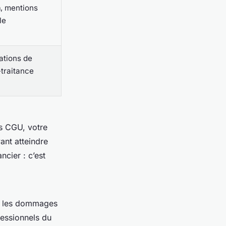
n
, mentions
le
gations de
traitance
os CGU, votre
ant atteindre
ncier : c’est
re les dommages
fessionnels du