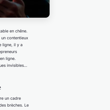
table en chêne.
e un contentieux
ligne, il y a
repreneurs
en ligne.
ues invisibles…
e
ire un cadre
t des brèches. Le