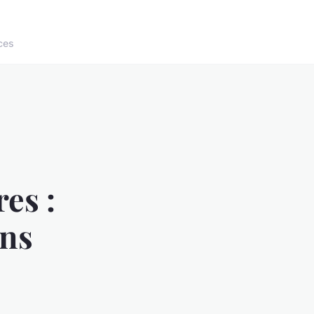
ces
res :
ons