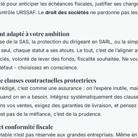
clé pour anticiper les échéances fiscales, justifier ses charge
 contrôle URSSAF. Le
droit des sociétés
ne pardonne pas les
tut adapté à votre ambition
se de la SAS, la protection du dirigeant en SARL, ou la simp
seul, chaque statut a ses atouts. Le tout, c’est de l’aligner 
iés, volonté de lever des fonds, fiscalité souhaitée. Ne vo
éfaut - choisissez en conscience.
e clauses contractuelles protectrices
rédigé, c’est comme une assurance : on l’espère inutile, m
 quand on en a besoin. Intégrez systématiquement des claus
s vos ventes, exigez des garanties de livraison, et pensez à
est pas de la méfiance, c’est de la prudence.
t conformité fiscale
table n’est pas réservée aux grandes entreprises. Même en