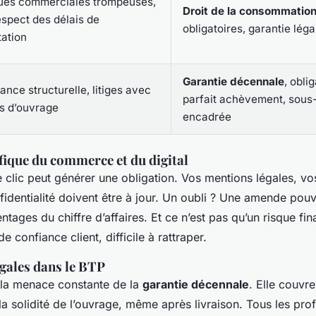
ques commerciales trompeuses,
Droit de la consommatio
spect des délais de
obligatoires, garantie léga
tation
Garantie décennale
, obli
lance structurelle, litiges avec
parfait achèvement, sous-
s d’ouvrage
encadrée
fique du commerce et du digital
e clic peut générer une obligation. Vos mentions légales, v
fidentialité doivent être à jour. Un oubli ? Une amende pouv
tages du chiffre d’affaires. Et ce n’est pas qu’un risque fina
e confiance client, difficile à rattraper.
égales dans le BTP
 la menace constante de la
garantie décennale
. Elle couv
a solidité de l’ouvrage, même après livraison. Tous les pro