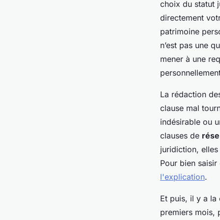
choix du statut 
directement votre
patrimoine pers
n’est pas une q
mener à une requ
personnellement
La rédaction des
clause mal tour
indésirable ou un
clauses de
rése
juridiction, ell
Pour bien saisi
l'explication
.
Et puis, il y a 
premiers mois, p