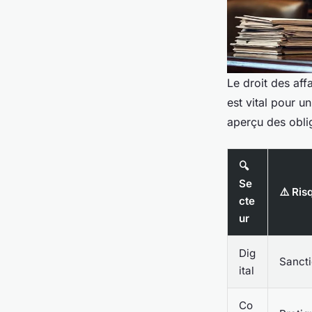
Le droit des aff
est vital pour u
aperçu des oblig
🔍
Se
⚠️ Ris
cte
ur
Dig
Sancti
ital
Co