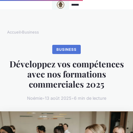
Accueil
›
Business
BUSINESS
Développez vos compétences
avec nos formations
commerciales 2025
Noémie
•
13 août 2025
•
6 min de lecture